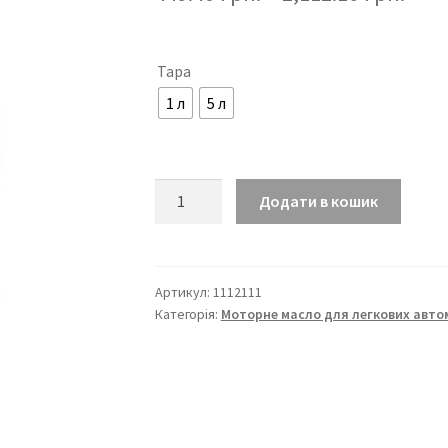
Тара
1 л
5 л
Моторне
Додати в кошик
масло
DLO
SAE
10W-
Артикул:
1112111
Категорія:
Моторне масло для легкових авто
40
кількість