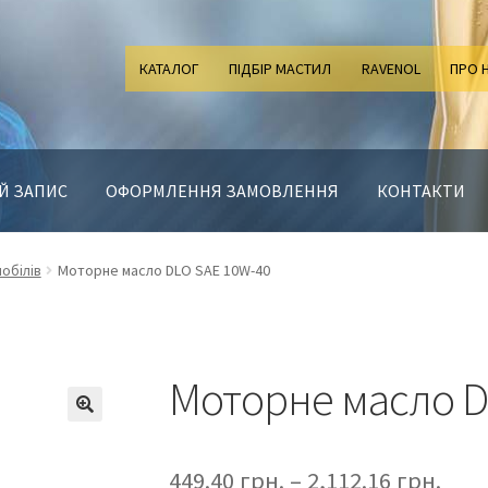
КАТАЛОГ
ПІДБІР МАСТИЛ
RAVENOL
ПРО 
Й ЗАПИС
ОФОРМЛЕННЯ ЗАМОВЛЕННЯ
КОНТАКТИ
обілів
Моторне масло DLO SAE 10W-40
Моторне масло D
449.40
грн.
–
2,112.16
грн.