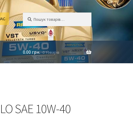
Шукати:
Шукати
НАС
0.00
грн.
0 товарів
LO SAE 10W-40