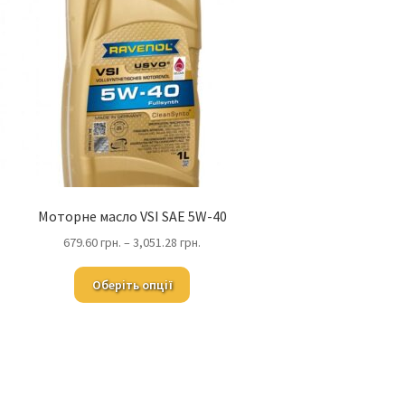
Моторне масло VSI SAE 5W-40
679.60
грн.
–
3,051.28
грн.
Оберіть опції