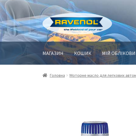
Перейти
Перейти
до
до
навігації
контенту
МАГАЗИН
КОШИК
МІЙ ОБЛІКОВИ
Головна
Моторне масло для легкових автом