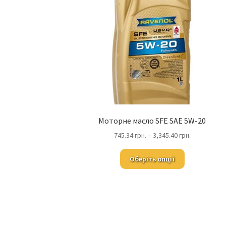
Моторне масло SFE SAE 5W-20
745.34
грн.
–
3,345.40
грн.
Оберіть опції