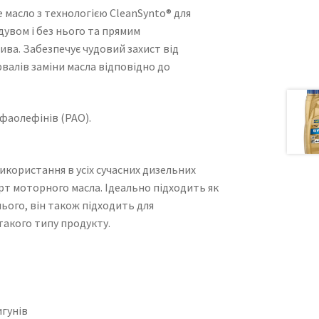
масло з технологією CleanSynto® для
дувом і без нього та прямим
лива. Забезпечує чудовий захист від
валів заміни масла відповідно до
фаолефінів (PAO).
икористання в усіх сучасних дизельних
рт моторного масла. Ідеально підходить як
нього, він також підходить для
такого типу продукту.
игунів