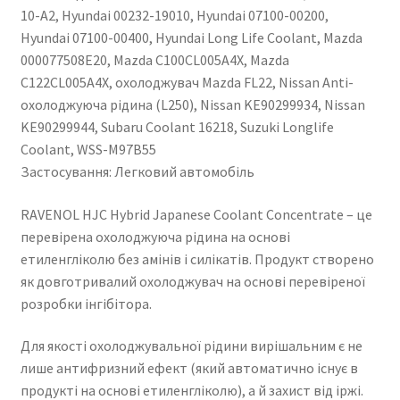
10-A2, Hyundai 00232-19010, Hyundai 07100-00200,
Hyundai 07100-00400, Hyundai Long Life Coolant, Mazda
000077508E20, Mazda C100CL005A4X, Mazda
C122CL005A4X, охолоджувач Mazda FL22, Nissan Anti-
охолоджуюча рідина (L250), Nissan KE90299934, Nissan
KE90299944, Subaru Coolant 16218, Suzuki Longlife
Coolant, WSS-M97B55
Застосування: Легковий автомобіль
RAVENOL HJC Hybrid Japanese Coolant Concentrate – це
перевірена охолоджуюча рідина на основі
етиленгліколю без амінів і силікатів. Продукт створено
як довготривалий охолоджувач на основі перевіреної
розробки інгібітора.
Для якості охолоджувальної рідини вирішальним є не
лише антифризний ефект (який автоматично існує в
продукті на основі етиленгліколю), а й захист від іржі.