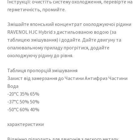
Інструкції: очистіть систему охолодження, перевірте на
герметичність, промийте.
Змішайте японський концентрат охолоджуючої рідини
RAVENOL HJC Hybrid з дистильованою водою (за
таблицею змішування) і додайте. Дайте двигуну та
опалювальному приладу прогрітися, додайте
охолоджуючу рідину до рівня.
Таблиця пропорцій змішування
Захист від замерзання до Частини Антифриз Частини
Вода
-20°C 35% 65%
-37°C 50% 50%
-50°C 60% 40%
характеристики
Відмінно підходить для двигунів з легкого металу