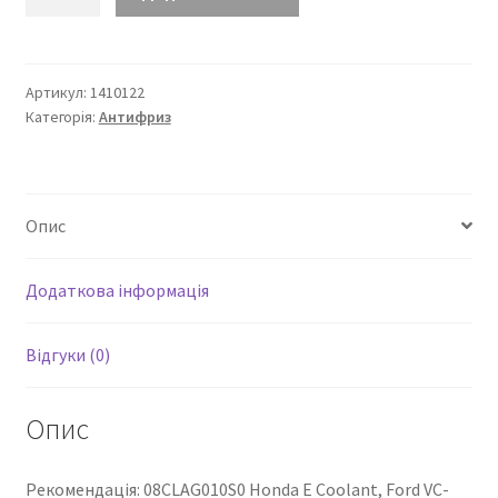
радіаторний
HJC
Concentrate
Protect
Артикул:
1410122
Категорія:
Антифриз
FL22
Зелений
кількість
Опис
Додаткова інформація
Відгуки (0)
Опис
Рекомендація: 08CLAG010S0 Honda E Coolant, Ford VC-