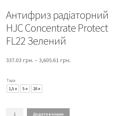
Антифриз радіаторний
HJC Concentrate Protect
FL22 Зелений
337.03
грн.
–
3,605.61
грн.
Тара
1,5 л
5 л
20 л
Антифриз
Додати в кошик