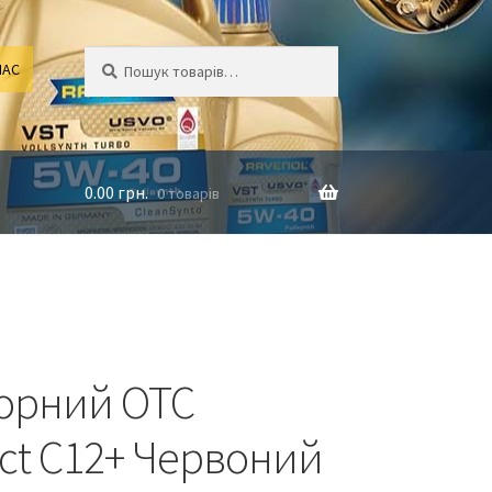
Шукати:
Шукати
НАС
0.00
грн.
0 товарів
торний OTC
ect C12+ Червоний