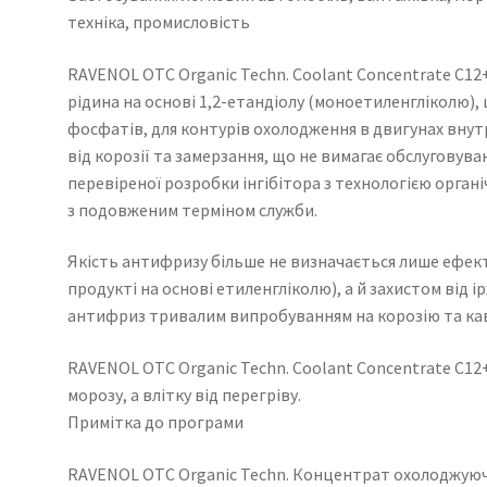
техніка, промисловість
RAVENOL OTC Organic Techn. Coolant Concentrate C12
рідина на основі 1,2-етандіолу (моноетиленгліколю), щ
фосфатів, для контурів охолодження в двигунах внутр
від корозії та замерзання, що не вимагає обслуговув
перевіреної розробки інгібітора з технологією орган
з подовженим терміном служби.
Якість антифризу більше не визначається лише ефек
продукті на основі етиленгліколю), а й захистом від
антифриз тривалим випробуванням на корозію та кав
RAVENOL OTC Organic Techn. Coolant Concentrate C12+
морозу, а влітку від перегріву.
Примітка до програми
RAVENOL OTC Organic Techn. Концентрат охолоджуюч