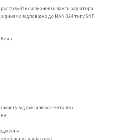
ористовуйте силіконові шланги радіатора
 рідинами відповідно до MAN 324 типу SNF.
 Вода
хисту від іржі для всіх металів і
енні
лодження
томобільних радіаторах