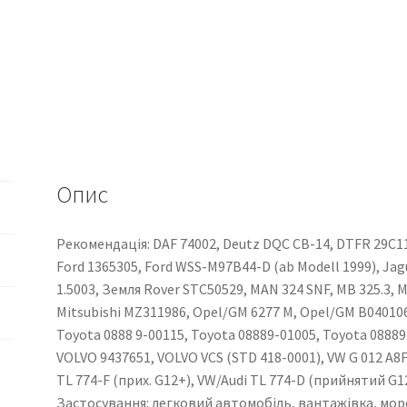
Опис
Рекомендація: DAF 74002, Deutz DQC CB-14, DTFR 29C110
Ford 1365305, Ford WSS-M97B44-D (ab Modell 1999), Jag
1.5003, Земля Rover STC50529, MAN 324 SNF, MB 325.3, M
Mitsubishi MZ311986, Opel/GM 6277 M, Opel/GM B040106
Toyota 0888 9-00115, Toyota 08889-01005, Toyota 08889
VOLVO 9437651, VOLVO VCS (STD 418-0001), VW G 012 A8F
TL 774-F (прих. G12+), VW/Audi TL 774-D (прийнятий G1
Застосування: легковий автомобіль, вантажівка, мо