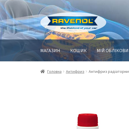
Перейти
Перейти
до
до
навігації
контенту
МАГАЗИН
КОШИК
МІЙ ОБЛІКОВИ
Головна
Антифриз
Антифриз радіаторний