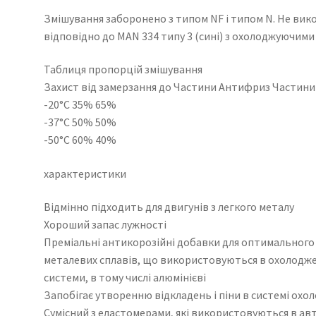
Змішування заборонено з типом NF і типом N. Не вик
відповідно до MAN 334 типу 3 (сині) з охолоджуючими
Таблиця пропорцій змішування
Захист від замерзання до Частини Антифриз Частини
-20°C 35% 65%
-37°C 50% 50%
-50°C 60% 40%
характеристики
Відмінно підходить для двигунів з легкого металу
Хороший запас лужності
Преміальні антикорозійні добавки для оптимального за
металевих сплавів, що використовуються в охолодж
системи, в тому числі алюмінієві
Запобігає утворенню відкладень і піни в системі охо
Сумісний з еластомерами, які використовуються в ав