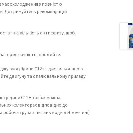
темах охолодження з повністю
ми. Дотримуйтесь рекомендацій
достатню кількість антифризу, щоб
 на герметичність, промийте.
оджуючої рідини C12+ з дистильованою
Дайте двигуну та опалювальному приладу
ої рідини C12+ також можна
льних колекторах відповідно до
робоча група з питань води в Німеччині).