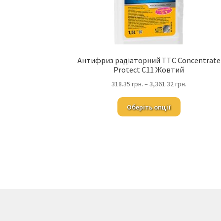
Антифриз радіаторний TTC Concentrate
Protect C11 Жовтий
318.35
грн.
–
3,361.32
грн.
Оберіть опції