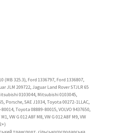
 (MB 325.3), Ford 1336797, Ford 1336807,
uar JLM 209722, Jaguar Land Rover STJLR 65
itsubishi 0103044, Mitsubishi 0103045,
5, Porsche, SAE J1034, Toyota 00272-1LLAC,
-80014, Toyota 08889-80015, VOLVO 9437650,
 M1, VW G 012 A8F M8, VW G 012 A8F M9, VW
2+)
рський транспорт, сільськогосподарська