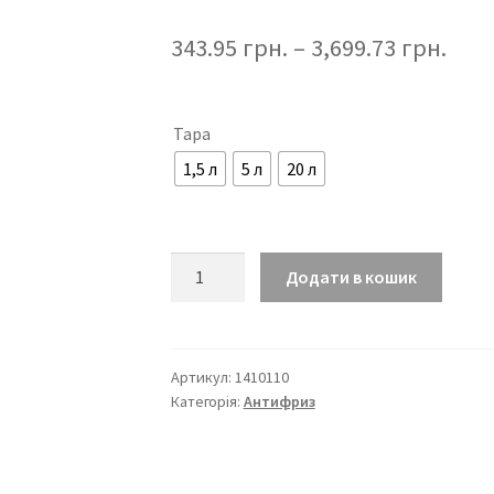
343.95
грн.
–
3,699.73
грн.
Тара
1,5 л
5 л
20 л
Антифриз
Додати в кошик
радіаторний
OTC
Concentrate
Protect
Артикул:
1410110
Категорія:
Антифриз
C12+
Червоний
кількість