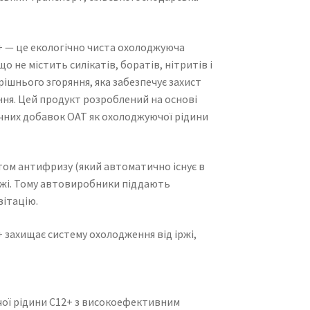
+ — це екологічно чиста охолоджуюча
о не містить силікатів, боратів, нітритів і
ішнього згоряння, яка забезпечує захист
ання. Цей продукт розроблений на основі
ічних добавок OAT як охолоджуючої рідини
том антифризу (який автоматично існує в
 іржі. Тому автовиробники піддають
ітацію.
 захищає систему охолодження від іржі,
ої рідини C12+ з високоефективним