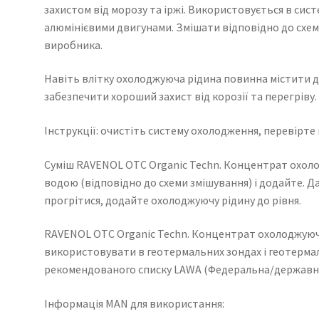
захистом від морозу та іржі. Використовується в сис
алюмінієвими двигунами. Змішати відповідно до схе
виробника.
Навіть влітку охолоджуюча рідина повинна містити 
забезпечити хороший захист від корозії та перегріву.
Інструкції: очистіть систему охолодження, перевірте
Суміш RAVENOL OTC Organic Techn. Концентрат охол
водою (відповідно до схеми змішування) і додайте. 
прогрітися, додайте охолоджуючу рідину до рівня.
RAVENOL OTC Organic Techn. Концентрат охолоджуюч
використовувати в геотермальних зондах і геотерма
рекомендованого списку LAWA (Федеральна/державна 
Інформація MAN для використання: