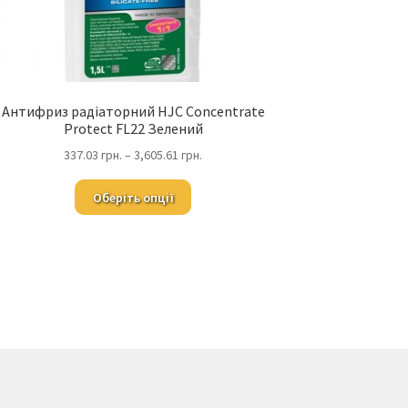
Антифриз радіаторний HJC Concentrate
Protect FL22 Зелений
337.03
грн.
–
3,605.61
грн.
Оберіть опції