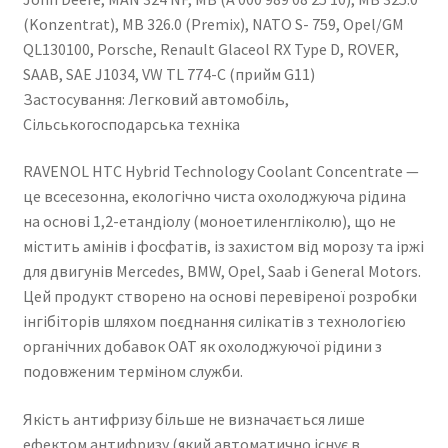
(Konzentrat), MB 326.0 (Premix), NATO S- 759, Opel/GM
QL130100, Porsche, Renault Glaceol RX Type D, ROVER,
SAAB, SAE J1034, VW TL 774-C (прийм G11)
Застосування: Легковий автомобіль,
Сільськогосподарська техніка
RAVENOL HTC Hybrid Technology Coolant Concentrate —
це всесезонна, екологічно чиста охолоджуюча рідина
на основі 1,2-етандіолу (моноетиленгліколю), що не
містить амінів і фосфатів, із захистом від морозу та іржі
для двигунів Mercedes, BMW, Opel, Saab і General Motors.
Цей продукт створено на основі перевіреної розробки
інгібіторів шляхом поєднання силікатів з технологією
органічних добавок OAT як охолоджуючої рідини з
подовженим терміном служби.
Якість антифризу більше не визначається лише
ефектом антифризу (який автоматично існує в