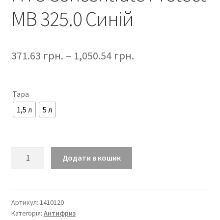
MB 325.0 Синій
371.63
грн.
–
1,050.54
грн.
Тара
1,5 л
5 л
Антифриз
Додати в кошик
радіаторний
HTC
Concentrate
Protect
Артикул:
1410120
Категорія:
Антифриз
MB