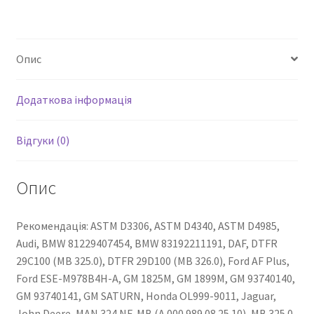
325.0
Синій
кількість
Опис
Додаткова інформація
Відгуки (0)
Опис
Рекомендація: ASTM D3306, ASTM D4340, ASTM D4985,
Audi, BMW 81229407454, BMW 83192211191, DAF, DTFR
29C100 (MB 325.0), DTFR 29D100 (MB 326.0), Ford AF Plus,
Ford ESE-M978B4H-A, GM 1825M, GM 1899M, GM 93740140,
GM 93740141, GM SATURN, Honda OL999-9011, Jaguar,
John Deere, MAN 324 NF, MB (A 000 989 08 25 10), MB 325.0