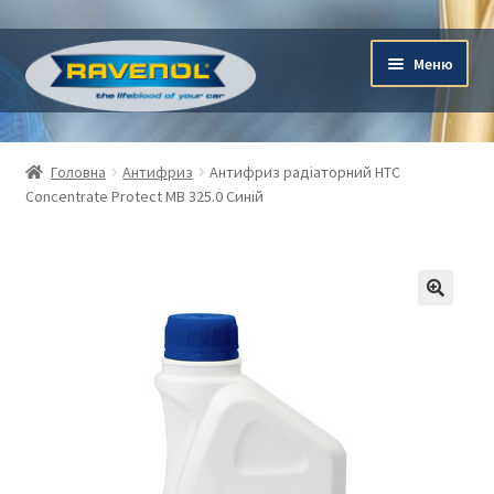
Перейти
Перейти
Меню
до
до
навігації
контенту
Магазин
Головна
Антифриз
Антифриз радіаторний HTC
Concentrate Protect MB 325.0 Синій
Підбір мастил
Кошик
Мій обліковий запис
Оформлення замовлення
Про нас
Ravenol