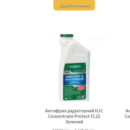
Додати в кошик
Антифриз радіаторний HJC
А
Concentrate Protect FL22
Co
Зелений