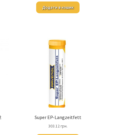
Додати в кошик
2
Super EP-Langzeitfett
303.12
грн.