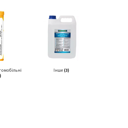
томобільні
Інше
(3)
)