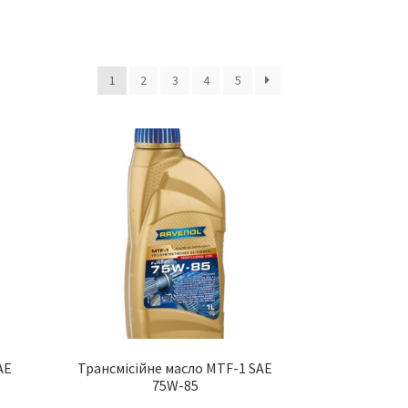
1
2
3
4
5
AE
Трансмісійне масло MTF-1 SAE
75W-85