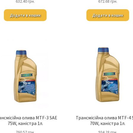
632.40
грн.
672.68
грн.
Додати в кошик
Додати в кошик
ансмісійна олива MTF-3 SAE
Трансмісійна олива MTF-4 
75W, каністра 1л.
70W, каністра 1л.
760.57
грн.
934.28
грн.