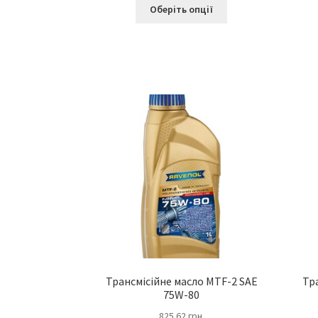
Оберіть опції
Трансмісійне масло MTF-2 SAE
Тр
75W-80
825.62
грн.