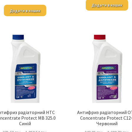
Додати в кошик
Додати в кошик
нтифриз радіаторний HTC
Антифриз радіаторний O
ncentrate Protect MB 325.0
Concentrate Protect C12
Синій
Червоний