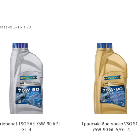
азано 1–16 із 73
riebeoel TSG SAE 75W-90 API
Трансмісійне масло VSG S
GL-4
75W-90 GL-5/GL-4