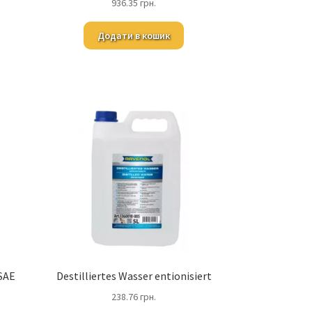
936.35
грн.
Додати в кошик
SAE
Destilliertes Wasser entionisiert
238.76
грн.